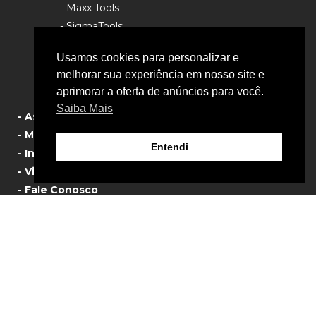
- Maxx Tools
- SigmaTools
- Rhino Tools
Usamos cookies para personalizar e
- Política de Privacidade
melhorar sua experiência em nosso site e
aprimorar a oferta de anúncios para você.
Saiba Mais
- Assistência Técnica
- Manual de Produtos
Entendi
- Informativos
- Vista Explodida
- Fale Conosco