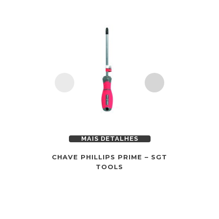
MAIS DETALHES
MAI
CHAVE PHILLIPS PRIME – SGT
JOGO 
TOOLS
FENDA/P
PEÇAS