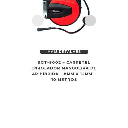
MAIS DETALHES
MAI
SGT-9002 – CARRETEL
ESPIGÃO 
ENROLADOR MANGUEIRA DE
DE AR 3/
AR HÍBRIDA – 8MM X 12MM –
10 METROS