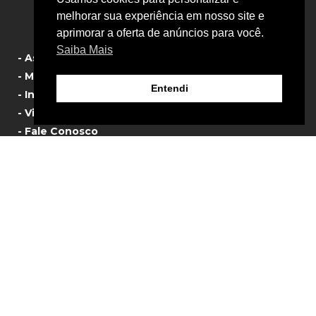
- Política de Privacidade
melhorar sua experiência em nosso site e
aprimorar a oferta de anúncios para você.
Saiba Mais
- Assistência Técnica
- Manual de Produtos
Entendi
- Informativos
- Vista Explodida
- Fale Conosco
© 2024 Sigma Tools – Ferramentas Pneumáticas
Agência Webnauta