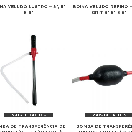
NA VELUDO LUSTRO – 3″, 5″
BOINA VELUDO REFINO –
E 6″
GRIT 3″ 5″ E 6″
MAIS DETALHES
MAIS DETALHES
MBA DE TRANSFERÊNCIA DE
BOMBA DE TRANSFERÊ
OMBUSTÍVEL E LÍQUIDOS À
MANUAL COM SIFÃO P