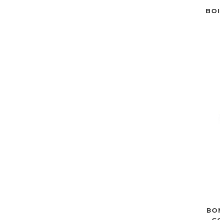
BOI
BO
C