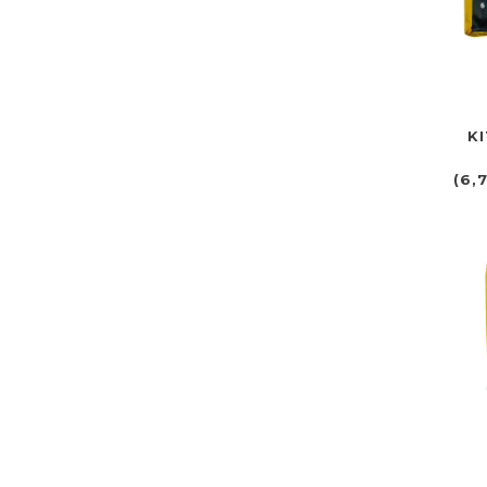
K
(6,7