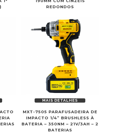
 1″
190MM COM CINZÉIS
)
REDONDOS
MAIS DETALHES
PACTO
MXT-7505 PARAFUSADEIRA DE
ERIA
IMPACTO 1/4” BRUSHLESS À
TERIAS
BATERIA – 350NM – 21V/3AH – 2
BATERIAS