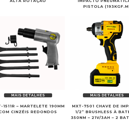
ALTA ROTAÇÃO
IMPACTO PNEUMÁTICA
PISTOLA (193KGF.M
MAIS DETALHES
MAIS DETALHES
-1511R – MARTELETE 190MM
MXT-7501 CHAVE DE IM
COM CINZÉIS REDONDOS
1/2” BRUSHLESS À BAT
350NM – 21V/3AH – 2 BA