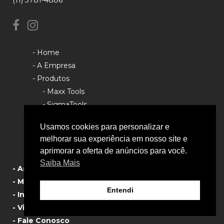
- Home
- A Empresa
- Produtos
- Maxx Tools
- SigmaTools
- Rhino Tools
Usamos cookies para personalizar e
- Política de Privacidade
melhorar sua experiência em nosso site e
aprimorar a oferta de anúncios para você.
Saiba Mais
- Assistência Técnica
- Manual de Produtos
Entendi
- Informativos
- Vista Explodida
- Fale Conosco