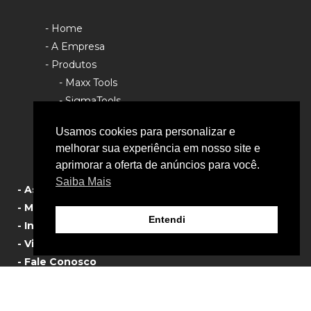
- Home
- A Empresa
- Produtos
- Maxx Tools
- SigmaTools
- Rhino Tools
Usamos cookies para personalizar e
- Política de Privacidade
melhorar sua experiência em nosso site e
aprimorar a oferta de anúncios para você.
Saiba Mais
- Assistência Técnica
- Manual de Produtos
Entendi
- Informativos
- Vista Explodida
- Fale Conosco