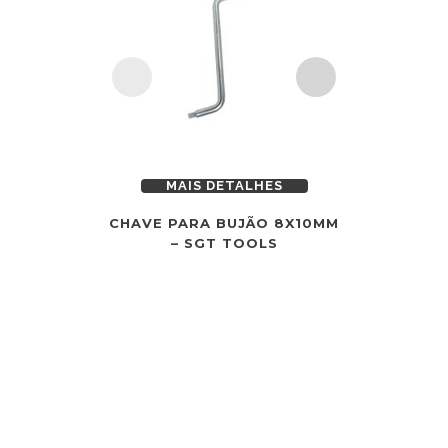
MAIS DETALHES
MAI
CHAVE PARA BUJÃO 8X10MM
JOGO D
– SGT TOOLS
JUNTA AX