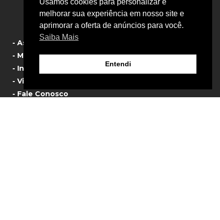
Usamos cookies para personalizar e
- Política de Privacidade
melhorar sua experiência em nosso site e
aprimorar a oferta de anúncios para você.
Saiba Mais
- Assistência Técnica
- Manual de Produtos
Entendi
- Informativos
- Vista Explodida
- Fale Conosco
© 2024 Sigma Tools – Ferramentas Pneumáticas
Agência Webnauta