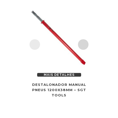
MAIS DETALHES
MAI
DESTALONADOR MANUAL
DESMON
PNEUS 1200X38MM – SGT
PNEUMÁTIC
TOOLS
6205 