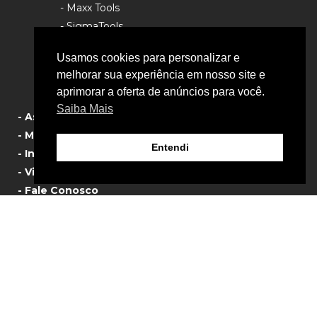
- Maxx Tools
- SigmaTools
- Rhino Tools
Usamos cookies para personalizar e
- Política de Privacidade
melhorar sua experiência em nosso site e
aprimorar a oferta de anúncios para você.
Saiba Mais
- Assistência Técnica
- Manual de Produtos
Entendi
- Informativos
- Vista Explodida
- Fale Conosco