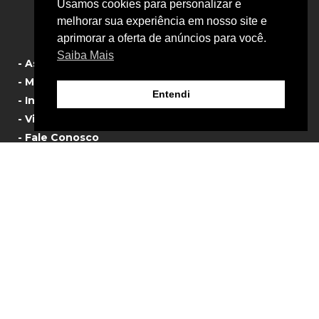
Usamos cookies para personalizar e
- Política de Privacidade
melhorar sua experiência em nosso site e
aprimorar a oferta de anúncios para você.
Saiba Mais
- Assistência Técnica
- Manual de Produtos
Entendi
- Informativos
- Vista Explodida
- Fale Conosco
© 2024 Sigma Tools – Ferramentas Pneumáticas
Agência Webnauta