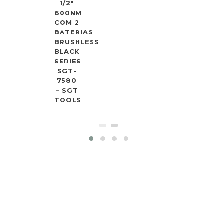
1/2″
1/2″
600NM
900NM
COM 2
COM 2
BATERIAS
BATERIAS
BRUSHLESS
BRUSHLESS
BLACK
BLACK
SERIES
SERIES
SGT-
SGT-
7580
7582
– SGT
– SGT
TOOLS
TOOLS