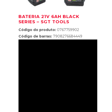
BATERIA 21V 6AH BLACK
SERIES – SGT TOOLS
Código do produto:
0767759902
Código de barras:
7908276684449