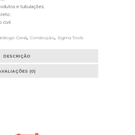
rodutos e tubulações;
creto;
civil.
tálogo Geral
,
Construção
,
Sigma Tools
DESCRIÇÃO
AVALIAÇÕES (0)