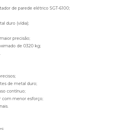
rtador de parede elétrico SGT-6100;
l duro (vídia);
 maior precisão;
roximado de 0320 kg;
.
recisos;
ntes de metal duro;
so contínuo;
dor com menor esforço;
nais.
s;