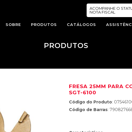
ACOMPANHE O STAT
NOTA FISCAL
SOBRE
PRODUTOS
CATÁLOGOS
ASSISTÊNC
PRODUTOS
FRESA 25MM PARA C
SGT-6100
Código do Produto
: 075461
Código de Barras
: 79082766