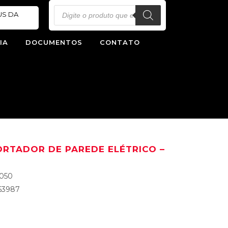
Pesquisar
US DA
produtos
IA
DOCUMENTOS
CONTATO
ORTADOR DE PAREDE ELÉTRICO –
0050
63987