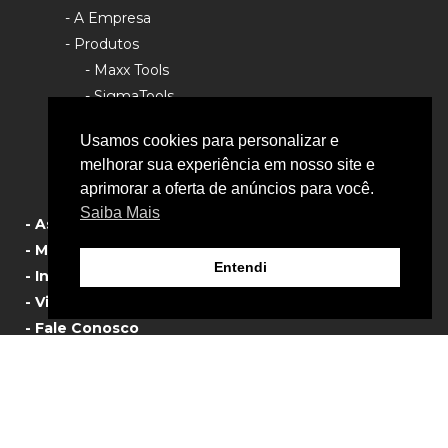
- A Empresa
- Produtos
- Maxx Tools
- SigmaTools
- Rhino Tools
Usamos cookies para personalizar e
- Política de Privacidade
melhorar sua experiência em nosso site e
aprimorar a oferta de anúncios para você.
Saiba Mais
- Assistência Técnica
- Manual de Produtos
Entendi
- Informativos
- Vista Explodida
- Fale Conosco