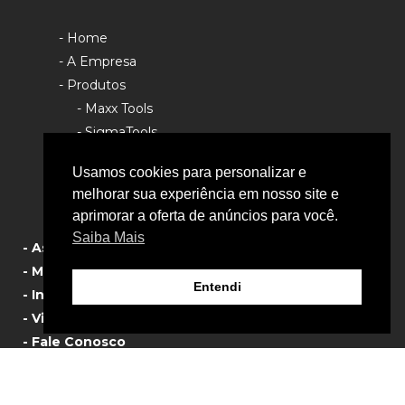
- Home
- A Empresa
- Produtos
- Maxx Tools
- SigmaTools
- Rhino Tools
Usamos cookies para personalizar e
- Política de Privacidade
melhorar sua experiência em nosso site e
aprimorar a oferta de anúncios para você.
Saiba Mais
- Assistência Técnica
- Manual de Produtos
Entendi
- Informativos
- Vista Explodida
- Fale Conosco