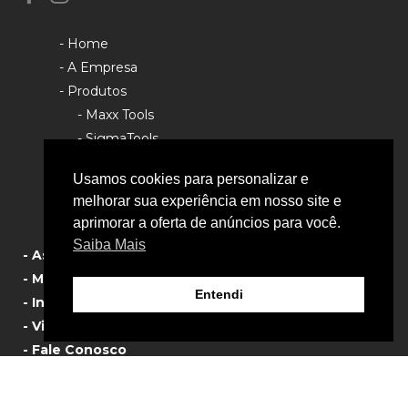
- Home
- A Empresa
- Produtos
- Maxx Tools
- SigmaTools
- Rhino Tools
Usamos cookies para personalizar e
- Política de Privacidade
melhorar sua experiência em nosso site e
aprimorar a oferta de anúncios para você.
Saiba Mais
- Assistência Técnica
- Manual de Produtos
Entendi
- Informativos
- Vista Explodida
- Fale Conosco