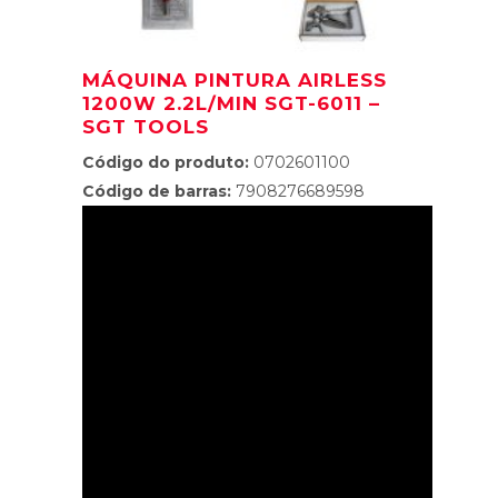
MÁQUINA PINTURA AIRLESS
1200W 2.2L/MIN SGT-6011 –
SGT TOOLS
Código do produto:
0702601100
Código de barras:
7908276689598