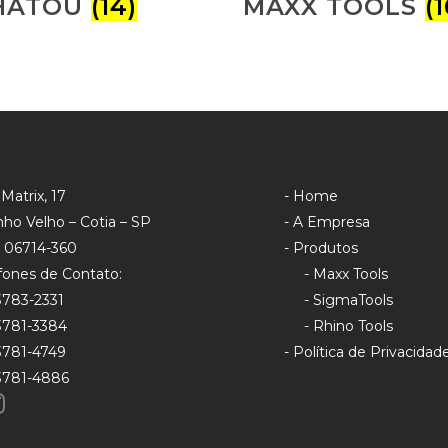
HATOU
(14)
MAXX TOOLS
(1
Matrix, 17
- Home
ho Velho – Cotia – SP
- A Empresa
 06714-360
- Produtos
fones de Contato:
- Maxx Tools
 3783-2331
- SigmaTools
 3781-3384
- Rhino Tools
 3781-4749
- Política de Privacidad
 3781-4886