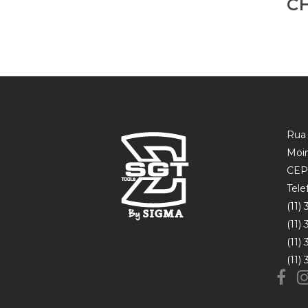
C
Rua 
Moin
CEP
Tele
(11)
(11)
(11)
(11)