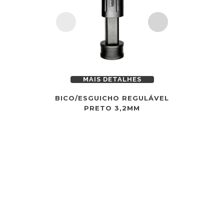
MAIS DETALHES
MAI
BICO/ESGUICHO REGULÁVEL
BICO/ESG
PRETO 3,2MM
AZ