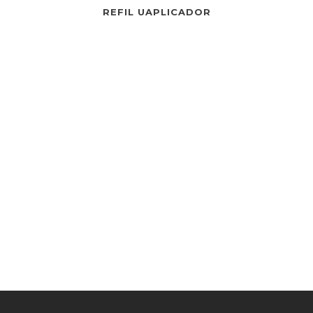
REFIL UAPLICADOR
REFIL
CATACA