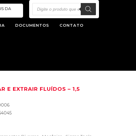
Pesquisar
US DA
produtos
IA
DOCUMENTOS
CONTATO
R E EXTRAIR FLUÍDOS – 1,5
0006
64045