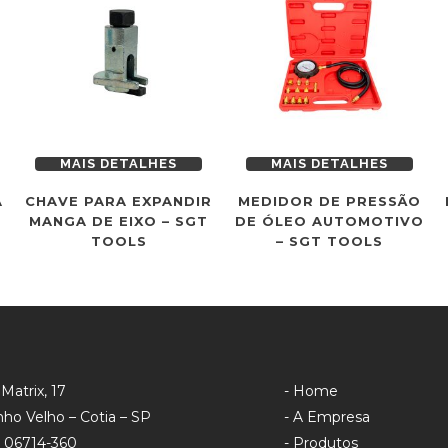
MAIS DETALHES
MAIS DETALHES
A
CHAVE PARA EXPANDIR
MEDIDOR DE PRESSÃO
MANGA DE EIXO – SGT
DE ÓLEO AUTOMOTIVO
TOOLS
– SGT TOOLS
Matrix, 17
- Home
ho Velho – Cotia – SP
- A Empresa
 06714-360
- Produtos