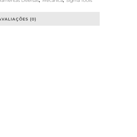
ramentas Diversas
,
Mecânica
,
Sigma Tools
AVALIAÇÕES (0)