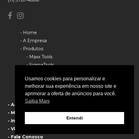
- Home
- A Empresa
- Produtos
- Maxx Tools
- SigmaTools
- Rhino Tools
Usamos cookies para personalizar e
- Política de Privacidade
melhorar sua experiência em nosso site e
aprimorar a oferta de anúncios para você.
Saiba Mais
- Assistência Técnica
- Manual de Produtos
Entendi
- Informativos
- Vista Explodida
- Fale Conosco