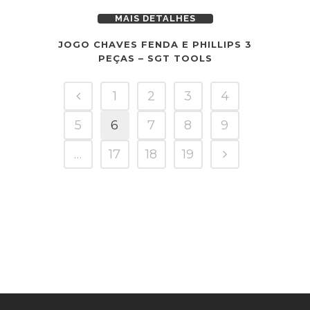
MAIS DETALHES
JOGO CHAVES FENDA E PHILLIPS 3
PEÇAS – SGT TOOLS
1
2
3
4
5
6
7
8
9
…
17
18
19